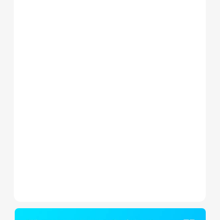
Le Shelly Wave 1 PM Mini LR
est un micromodule Z-
Wave+ à mesure de
consommation et contact
sec,...