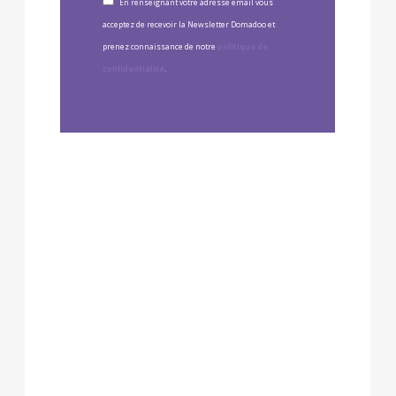
En renseignant votre adresse email vous
acceptez de recevoir la Newsletter Domadoo et
prenez connaissance de notre
politique de
confidentialité
.