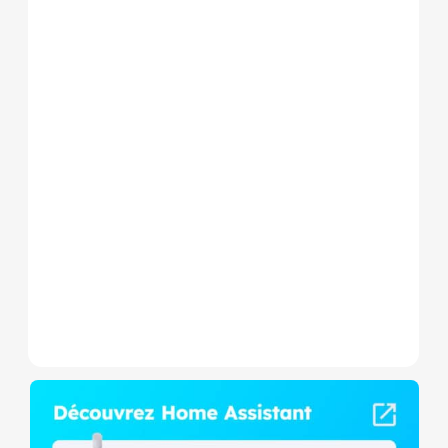
Le Shelly Wave 1 PM Mini LR
est un micromodule Z-
Wave+ à mesure de
consommation et contact
sec,...