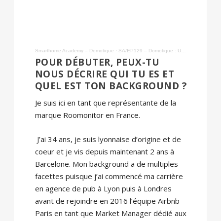
Smarthome Academy – Domotique
·
SA/EP129 – Domotique : Un détecteur de bruit pour la prévention de fêtes dans les logements
POUR DÉBUTER, PEUX-TU
NOUS DÉCRIRE QUI TU ES ET
QUEL EST TON BACKGROUND ?
Je suis ici en tant que représentante de la
marque Roomonitor en France.
J’ai 34 ans, je suis lyonnaise d’origine et de
coeur et je vis depuis maintenant 2 ans à
Barcelone. Mon background a de multiples
facettes puisque j’ai commencé ma carrière
en agence de pub à Lyon puis à Londres
avant de rejoindre en 2016 l’équipe Airbnb
Paris en tant que Market Manager dédié aux