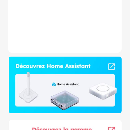
Wave+ à mesure de
consommation et contact
sec,...