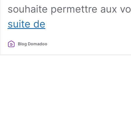
souhaite permettre aux vo
Fini
suite de
les
clés
éparpillées
Blog Domadoo
avec
la
serrure
connectée
NUKI
Smart
Lock
3.0