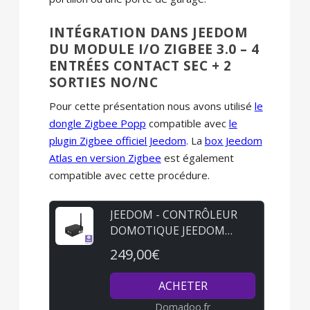
INTÉGRATION DANS JEEDOM
DU MODULE I/O ZIGBEE 3.0 – 4
ENTRÉES CONTACT SEC + 2
SORTIES NO/NC
Pour cette présentation nous avons utilisé
le
dongle Zigbee Popp
compatible avec
le
plugin Zigbee officiel Jeedom
. La
box Jeedom
Atlas en version Zigbee
est également
compatible avec cette procédure.
JEEDOM - CONTRÔLEUR
DOMOTIQUE JEEDOM
ATLAS ZIGBEE
249,00€
ACHETER
Domadoo.fr