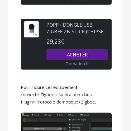
POPP - DONGLE USB
ZIGBEE ZB-STICK (CHIPSET
EFR32MG13)
29,23€
ACHETER
Domadoo.fr
Pour inclure cet équipement
connecté Zigbee il faudra aller dans
Plugin>Protocole domotique>Zigbee.