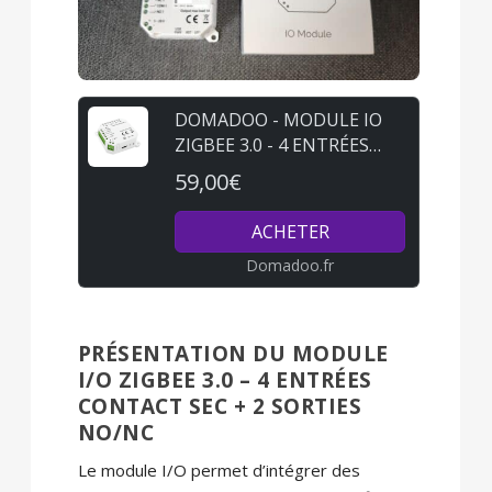
DOMADOO - MODULE IO
ZIGBEE 3.0 - 4 ENTRÉES
CONTACT SEC + 2 SORTIES
59,00€
CONTACT SEC NO/NC
(ON/OFF OU IMPULSION)
ACHETER
Domadoo.fr
PRÉSENTATION DU MODULE
I/O ZIGBEE 3.0 – 4 ENTRÉES
CONTACT SEC + 2 SORTIES
NO/NC
Le module I/O permet d’intégrer des