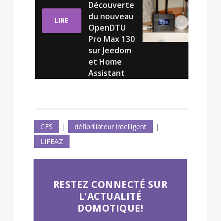
Découverte
du nouveau
LIRE
OpenDTU
Pro Max 130
sur Jeedom
et Home
Assistant
CES
|
défibrillateur intelligent
|
LIFEAZ
RESTEZ CONNECTÉ SUR
L'ACTUALITÉ
DOMOTIQUE!