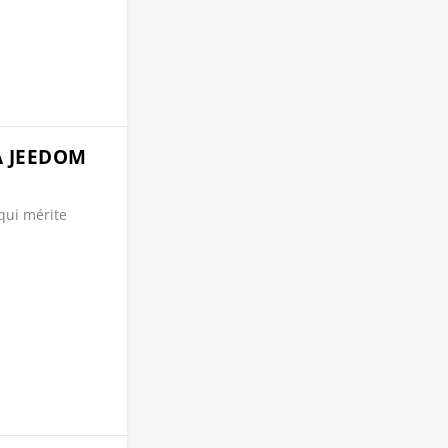
À JEEDOM
qui mérite