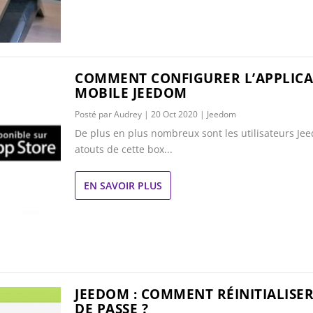
COMMENT CONFIGURER L’APPLIC
MOBILE JEEDOM
Posté par
Audrey
|
20 Oct 2020
|
Jeedom
De plus en plus nombreux sont les utilisateurs Je
atouts de cette box...
EN SAVOIR PLUS
JEEDOM : COMMENT RÉINITIALISE
DE PASSE ?