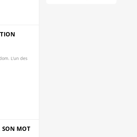
ATION
edom. L’un des
R SON MOT