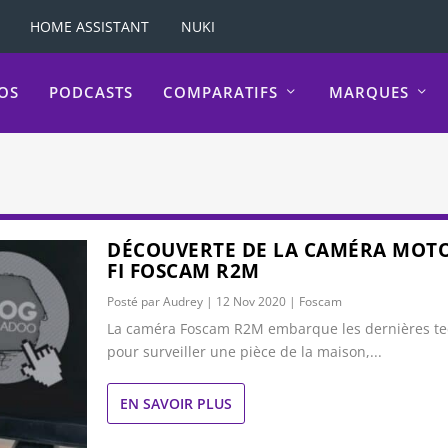
HOME ASSISTANT
NUKI
OS
PODCASTS
COMPARATIFS
MARQUES
DÉCOUVERTE DE LA CAMÉRA MOTO
FI FOSCAM R2M
Posté par
Audrey
|
12 Nov 2020
|
Foscam
La caméra Foscam R2M embarque les dernières te
pour surveiller une pièce de la maison,...
EN SAVOIR PLUS