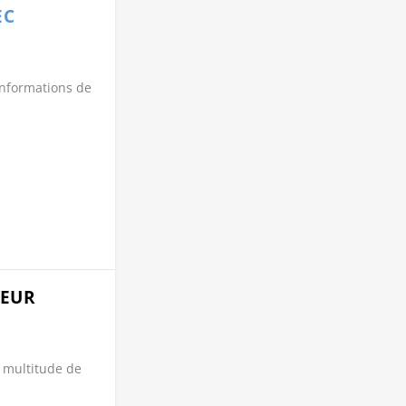
EC
 informations de
TEUR
 multitude de