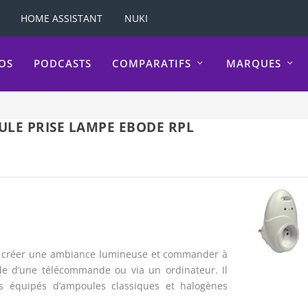
HOME ASSISTANT
NUKI
OS
PODCASTS
COMPARATIFS
MARQUES
ULE PRISE LAMPE EBODE RPL
ur créer une ambiance lumineuse et commander à
ide d’une télécommande ou via un ordinateur. Il
 équipés d’ampoules classiques et halogènes