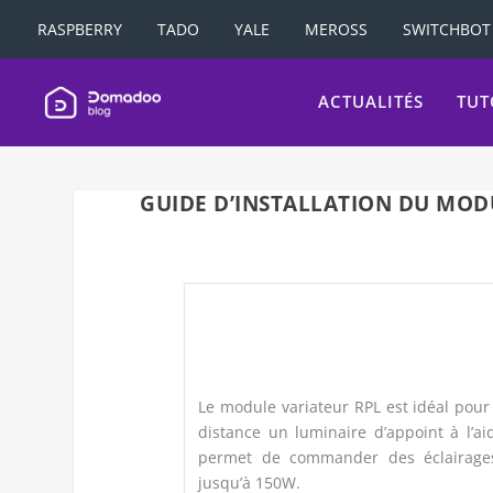
RASPBERRY
TADO
YALE
MEROSS
SWITCHBOT
ACTUALITÉS
TUT
GUIDE D’INSTALLATION DU MOD
Le module variateur RPL est idéal po
distance un luminaire d’appoint à l’a
permet de commander des éclairages
jusqu’à 150W.