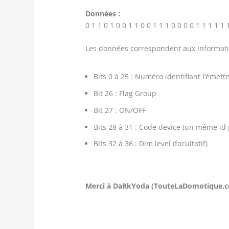
Données :
0 1 1 0 1 0 0 1 1 0 0 1 1 1 0 0 0 0 1 1 1 1 1 
Les données correspondent aux informati
Bits 0 à 25 : Numéro identifiant l’éme
Bit 26 : Flag Group
Bit 27 : ON/OFF
Bits 28 à 31 : Code device (un même id 
Bits 32 à 36 : Dim level (facultatif)
Merci à DaRkYoda (TouteLaDomotique.co