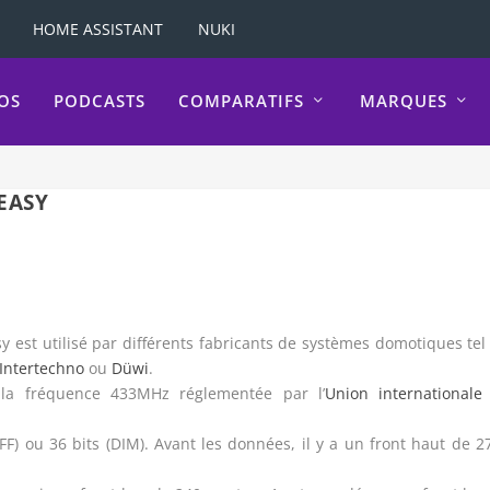
HOME ASSISTANT
NUKI
OS
PODCASTS
COMPARATIFS
MARQUES
EASY
est utilisé par différents fabricants de systèmes domotiques tel
Intertechno
ou
Düwi
.
 la fréquence 433MHz réglementée par l’
Union internationale
) ou 36 bits (DIM). Avant les données, il y a un front haut de 2