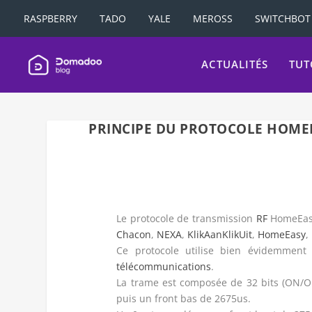
RASPBERRY
TADO
YALE
MEROSS
SWITCHBOT
ACTUALITÉS
TUT
PRINCIPE DU PROTOCOLE HOME
Le protocole de transmission
RF
HomeEasy 
Chacon
,
NEXA
,
KlikAanKlikUit
,
HomeEasy
,
Ce protocole utilise bien évidemment
télécommunications
.
La trame est composée de 32 bits (ON/OFF
puis un front bas de 2675us.