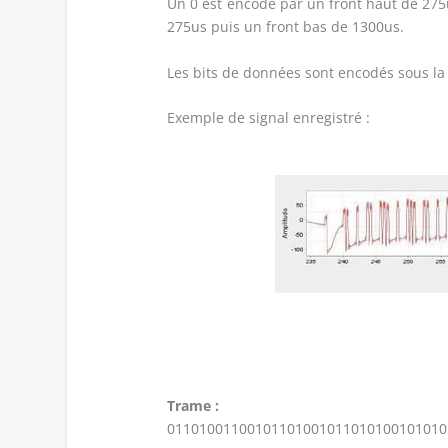
Un 0 est encodé par un front haut de 275
275us puis un front bas de 1300us.
Les bits de données sont encodés sous la 
Exemple de signal enregistré :
Trame :
01101001100101101001011010100101010