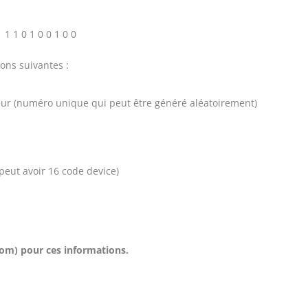
1 1 1 0 1 0 0 1 0 0
ons suivantes :
tteur (numéro unique qui peut être généré aléatoirement)
peut avoir 16 code device)
m) pour ces informations.