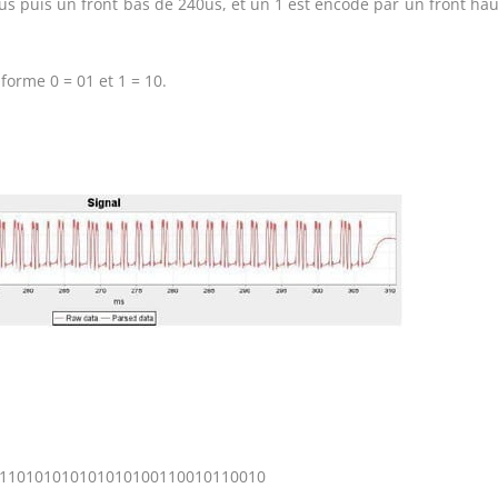
us puis un front bas de 240us, et un 1 est encodé par un front hau
forme 0 = 01 et 1 = 10.
110101010101010100110010110010