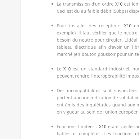
La transmission d’un ordre
X10
est len
Ceci est du au faible débit (50bps) disp
Pour installer des récepteurs
X10
enc
exemple), il faut vérifier que le neutr
besoin du neutre pour circuler. L’idéal
tableau électrique afin d’avoir un l
marché (en bouton poussoir pour un tél
Le
X10
est un standard industriel, no
peuvent rendre l’interopérabilité impos
Des incompatibilités sont suspectées
portent aucune indication de validation
ont émis des inquiétudes quand aux n
en vigueur au sein de l’union européen
Fonctions limitées :
X10
étant vieilliss
fiables et complètes. Les fonctions d