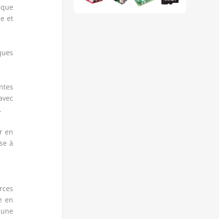
ique
e et
ques
ntes
avec
.
er en
se à
rces
e en
 une