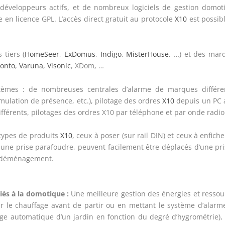
développeurs actifs, et de nombreux logiciels de gestion domot
 en licence GPL. L’accès direct gratuit au protocole
X10
est possibl
 tiers (
HomeSeer
,
ExDomus
,
Indigo
,
MisterHouse
, …)
et des mar
ronto
,
Varuna
,
Visonic
, XDom, …
èmes : de nombreuses centrales d’alarme de marques différe
mulation de présence, etc.), pilotage des ordres
X10
depuis un PC 
fférents, pilotages des ordres X10 par téléphone et par onde radio
 types de produits
X10
, ceux à poser (sur rail DIN) et ceux à enfich
 une prise parafoudre, peuvent facilement être déplacés d’une pri
e déménagement.
iés à la domotique :
Une meilleure gestion des énergies et ressou
ser le chauffage avant de partir ou en mettant le système d’alarm
ge automatique d’un jardin en fonction du degré d’hygrométrie),