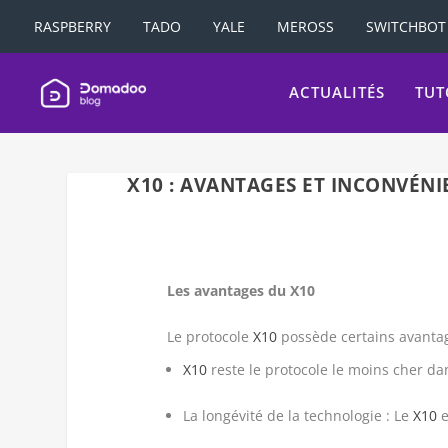
RASPBERRY
TADO
YALE
MEROSS
SWITCHBOT
ACTUALITÉS
TUT
X10 : AVANTAGES ET INCONVÉNI
Les avantages du X10
Le protocole
X10
possède certains avantag
X10
reste le protocole le moins cher d
La longévité de la technologie : Le
X10
e