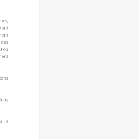
urs,
rant
ment
 des
0
ou
ment
oins
tions
t et