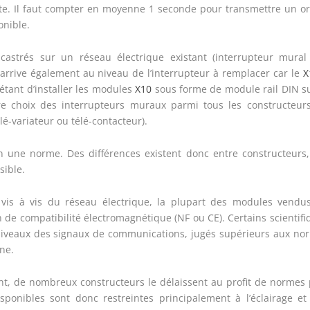
te. Il faut compter en moyenne 1 seconde pour transmettre un or
onible.
astrés sur un réseau électrique existant (interrupteur mural
e arrive également au niveau de l’interrupteur à remplacer car le
X
 étant d’installer les modules
X10
sous forme de module rail DIN su
ibre choix des interrupteurs muraux parmi tous les constructeur
é-variateur ou télé-contacteur).
n une norme. Des différences existent donc entre constructeurs,
sible.
 vis à vis du réseau électrique, la plupart des modules vendu
 de compatibilité électromagnétique (NF ou CE). Certains scientifi
iveaux des signaux de communications, jugés supérieurs aux no
ne.
ant, de nombreux constructeurs le délaissent au profit de normes 
isponibles sont donc restreintes principalement à l’éclairage et