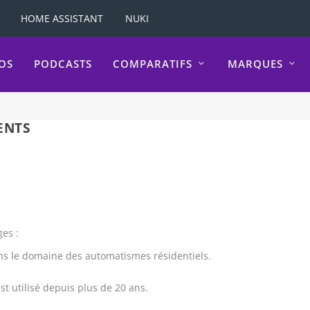
HOME ASSISTANT
NUKI
OS
PODCASTS
COMPARATIFS
MARQUES
ENTS
es :
ans le domaine des automatismes résidentiels.
st utilisé depuis plus de 20 ans.