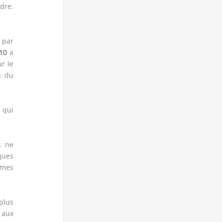
dre.
 par
10
a
r le
s du
 qui
s ne
ques
rmes
plus
 aux