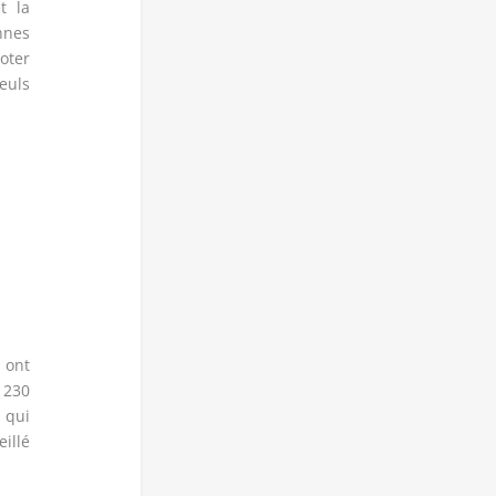
t la
nnes
oter
euls
 ont
 230
 qui
illé