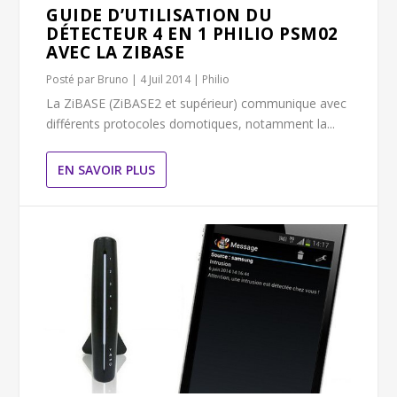
GUIDE D’UTILISATION DU
DÉTECTEUR 4 EN 1 PHILIO PSM02
AVEC LA ZIBASE
Posté par
Bruno
|
4 Juil 2014
|
Philio
La ZiBASE (ZiBASE2 et supérieur) communique avec
différents protocoles domotiques, notamment la...
EN SAVOIR PLUS