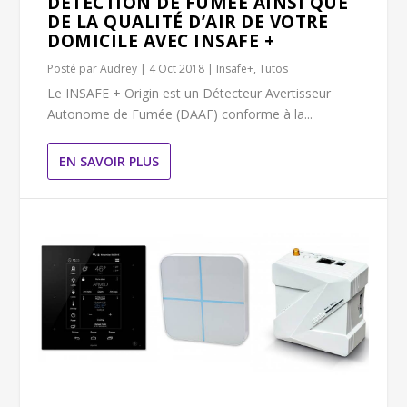
DÉTECTION DE FUMÉE AINSI QUE
DE LA QUALITÉ D’AIR DE VOTRE
DOMICILE AVEC INSAFE +
Posté par
Audrey
|
4 Oct 2018
|
Insafe+
,
Tutos
Le INSAFE + Origin est un Détecteur Avertisseur
Autonome de Fumée (DAAF) conforme à la...
EN SAVOIR PLUS