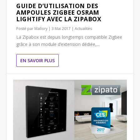
GUIDE D’UTILISATION DES
AMPOULES ZIGBEE OSRAM
LIGHTIFY AVEC LA ZIPABOX
Posté par
Mallory
|
3 Mai 2017
|
Actualités
La Zipabox est depuis longtemps compatible Zigbee
grâce à son module d’extension dédiée,...
EN SAVOIR PLUS