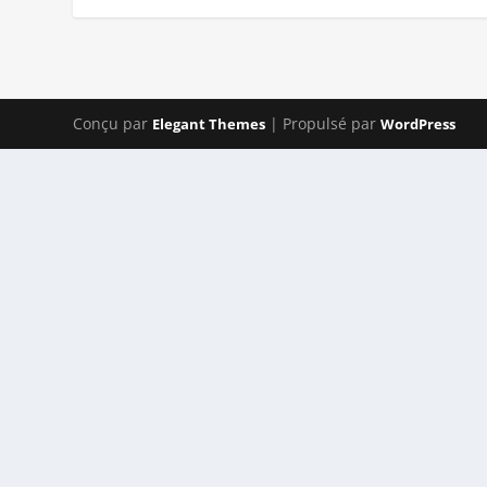
Conçu par
| Propulsé par
Elegant Themes
WordPress