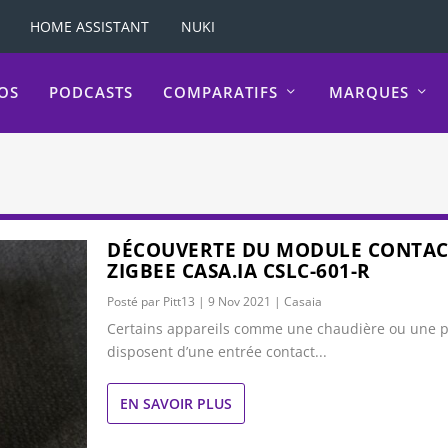
HOME ASSISTANT
NUKI
OS
PODCASTS
COMPARATIFS
MARQUES
DÉCOUVERTE DU MODULE CONTAC
ZIGBEE CASA.IA CSLC-601-R
Posté par
Pitt13
|
9 Nov 2021
|
Casaia
Certains appareils comme une chaudière ou une 
disposent d’une entrée contact...
EN SAVOIR PLUS