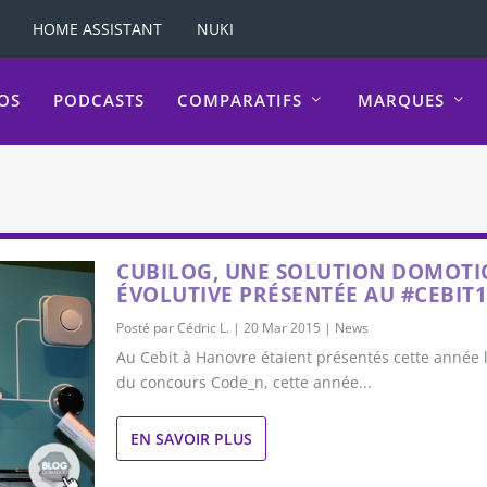
HOME ASSISTANT
NUKI
OS
PODCASTS
COMPARATIFS
MARQUES
CUBILOG, UNE SOLUTION DOMOTI
ÉVOLUTIVE PRÉSENTÉE AU #CEBIT
Posté par
Cédric L.
|
20 Mar 2015
|
News
Au Cebit à Hanovre étaient présentés cette année le
du concours Code_n, cette année...
EN SAVOIR PLUS