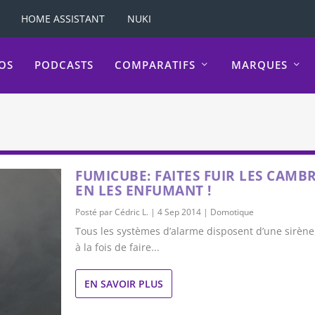
HOME ASSISTANT
NUKI
OS
PODCASTS
COMPARATIFS
MARQUES
FUMICUBE: FAITES FUIR LES CAMB
EN LES ENFUMANT !
Posté par
Cédric L.
|
4 Sep 2014
|
Domotique
Tous les systèmes d’alarme disposent d’une sirène,
à la fois de faire...
EN SAVOIR PLUS