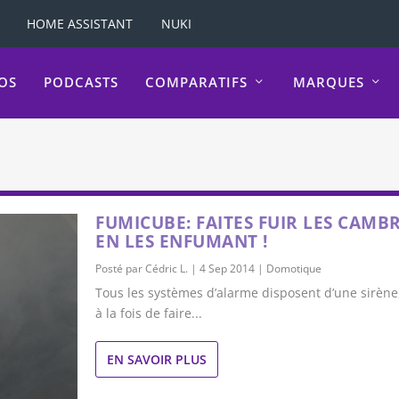
HOME ASSISTANT
NUKI
OS
PODCASTS
COMPARATIFS
MARQUES
FUMICUBE: FAITES FUIR LES CAMB
EN LES ENFUMANT !
Posté par
Cédric L.
|
4 Sep 2014
|
Domotique
Tous les systèmes d’alarme disposent d’une sirène,
à la fois de faire...
EN SAVOIR PLUS