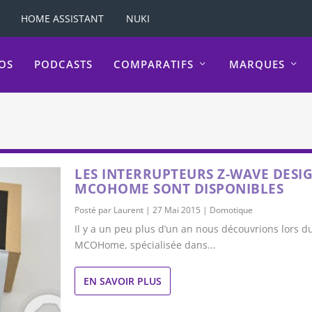
HOME ASSISTANT
NUKI
OS
PODCASTS
COMPARATIFS
MARQUES
LES INTERRUPTEURS Z-WAVE DESI
MCOHOME SONT DISPONIBLES
Posté par
Laurent
|
27 Mai 2015
|
Domotique
Il y a un peu plus d’un an nous découvrions lors du
MCOHome, spécialisée dans...
EN SAVOIR PLUS