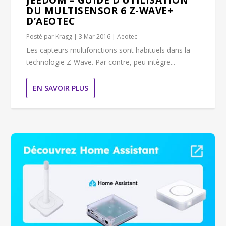
JEEDOM – GUIDE D’UTILISATION
DU MULTISENSOR 6 Z-WAVE+
D’AEOTEC
Posté par
Kragg
|
3 Mar 2016
|
Aeotec
Les capteurs multifonctions sont habituels dans la
technologie Z-Wave. Par contre, peu intègre...
EN SAVOIR PLUS