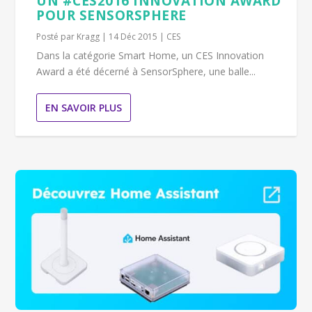
UN #CES2016 INNOVATION AWARD
POUR SENSORSPHERE
Posté par
Kragg
|
14 Déc 2015
|
CES
Dans la catégorie Smart Home, un CES Innovation
Award a été décerné à SensorSphere, une balle...
EN SAVOIR PLUS