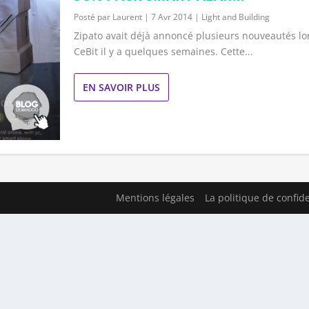
Posté par
Laurent
|
7 Avr 2014
|
Light and Building
Zipato avait déjà annoncé plusieurs nouveautés lo
CeBit il y a quelques semaines. Cette...
EN SAVOIR PLUS
Mentions légales
La politique de confide