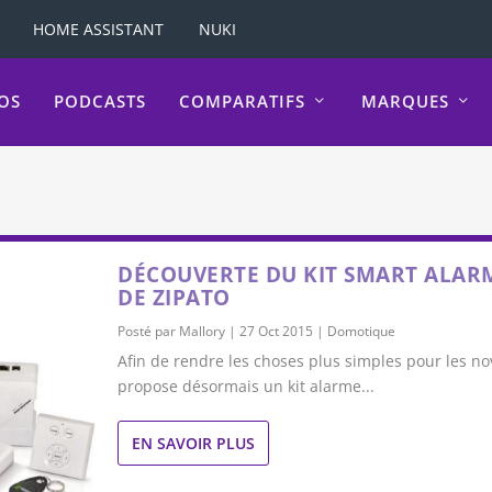
HOME ASSISTANT
NUKI
OS
PODCASTS
COMPARATIFS
MARQUES
DÉCOUVERTE DU KIT SMART ALAR
DE ZIPATO
Posté par
Mallory
|
27 Oct 2015
|
Domotique
Afin de rendre les choses plus simples pour les no
propose désormais un kit alarme...
EN SAVOIR PLUS