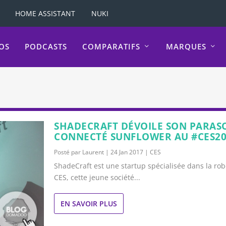
HOME ASSISTANT
NUKI
OS
PODCASTS
COMPARATIFS
MARQUES
SHADECRAFT DÉVOILE SON PARAS
CONNECTÉ SUNFLOWER AU #CES20
Posté par
Laurent
|
24 Jan 2017
|
CES
ShadeCraft est une startup spécialisée dans la rob
CES, cette jeune société...
EN SAVOIR PLUS