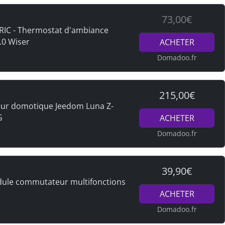
73,00€
IC - Thermostat d'ambiance
.0 Wiser
ACHETER
Domadoo.fr
215,00€
eur domotique Jeedom Luna Z-
G
ACHETER
Domadoo.fr
39,90€
le commutateur multifonctions
ACHETER
Domadoo.fr