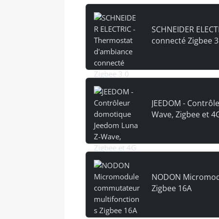
SCHNEIDER ELECTR
connecté Zigbee 3
JEEDOM - Contrôl
Wave, Zigbee et 4
NODON Micromodu
Zigbee 16A