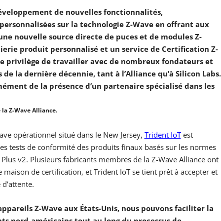
développement de nouvelles fonctionnalités,
 personnalisées sur la technologie Z-Wave en offrant aux
 une nouvelle source directe de puces et de modules Z-
ierie produit personnalisé et un service de Certification Z-
 le privilège de travailler avec de nombreux fondateurs et
 de la dernière décennie, tant à l’Alliance qu’à Silicon Labs
mément de la présence d’un partenaire spécialisé dans les
e la Z-Wave Alliance.
Wave opérationnel situé dans le New Jersey,
Trident IoT
est
es tests de conformité des produits finaux basés sur les normes
 Plus v2. Plusieurs fabricants membres de la Z-Wave Alliance ont
maison de certification, et Trident IoT se tient prêt à accepter et
 d’attente.
appareils Z-Wave aux États-Unis, nous pouvons faciliter la
ts nord-américains tout au long du processus de