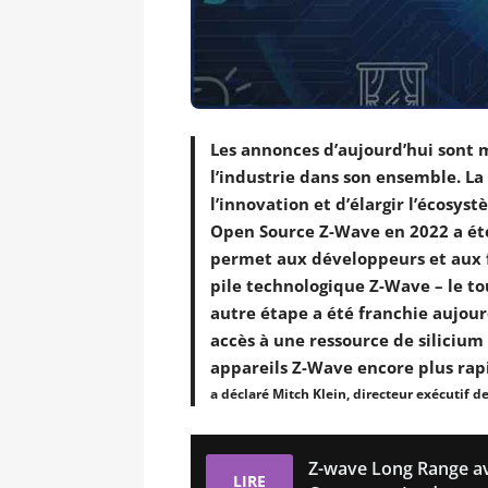
Les annonces d’aujourd’hui sont
l’industrie dans son ensemble. La
l’innovation et d’élargir l’écosys
Open Source Z-Wave en 2022 a été
permet aux développeurs et aux f
pile technologique Z-Wave – le t
autre étape a été franchie aujou
accès à une ressource de silicium
appareils Z-Wave encore plus ra
a déclaré Mitch Klein, directeur exécutif d
Z-wave Long Range av
LIRE