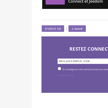
Connect et Jeedom
trident iot
|
z-wave
RESTEZ CONNEC
En renseignant votre adresse email vous acc
confidentialité
.