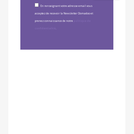
En renseignant votre adresse email vous
acceptez de recevoir la Newsletter Domadoo et
prenez connaissance de notre
politique de
confidentialité
.