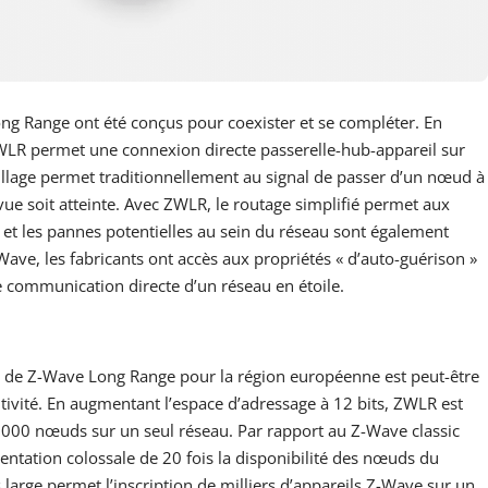
g Range ont été conçus pour coexister et se compléter. En
ZWLR permet une connexion directe passerelle-hub-appareil sur
illage permet traditionnellement au signal de passer d’un nœud à
évue soit atteinte. Avec ZWLR, le routage simplifié permet aux
t les pannes potentielles au sein du réseau sont également
ve, les fabricants ont accès aux propriétés « d’auto-guérison »
 communication directe d’un réseau en étoile.
ts de Z-Wave Long Range pour la région européenne est peut-être
ivité. En augmentant l’espace d’adressage à 12 bits, ZWLR est
 000 nœuds sur un seul réseau. Par rapport au Z-Wave classic
ntation colossale de 20 fois la disponibilité des nœuds du
large permet l’inscription de milliers d’appareils Z-Wave sur un