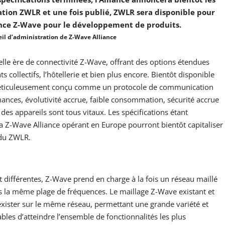
ation ZWLR et une fois publié, ZWLR sera disponible pour
ance Z-Wave pour le développement de produits.
eil d’administration de Z-Wave Alliance
e ère de connectivité Z-Wave, offrant des options étendues
s collectifs, l’hôtellerie et bien plus encore. Bientôt disponible
éticuleusement conçu comme un protocole de communication
ances, évolutivité accrue, faible consommation, sécurité accrue
 des appareils sont tous vitaux. Les spécifications étant
 Z-Wave Alliance opérant en Europe pourront bientôt capitaliser
 du ZWLR.
t différentes, Z-Wave prend en charge à la fois un réseau maillé
s la même plage de fréquences. Le maillage Z-Wave existant et
ster sur le même réseau, permettant une grande variété et
les d’atteindre l’ensemble de fonctionnalités les plus