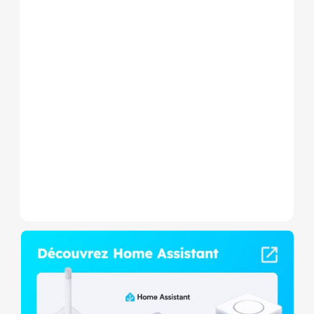
Le Shelly Wave 1 PM Mini LR
est un micromodule Z-
Wave+ à mesure de
consommation et contact
sec,...