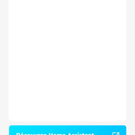
Le Shelly Wave 1 PM Mini LR
est un micromodule Z-
Wave+ à mesure de
consommation et contact
sec,...