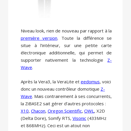
Niveau look, rien de nouveau par rapport à la
première version
. Toute la différence se
situe à l’intérieur, sur une petite carte
électronique additionnelle, qui permet de
supporter nativement la technologie
Z-
Wave
.
Après la Vera3, la VeraLite et
eedomus
, voici
donc un nouveau contrôleur domotique
Z-
Wave
. Mais contrairement à ses concurrents,
la ZiBASE2 sait gérer d’autres protocoles :
X10
,
Chacon
,
Oregon Scientific
,
OWL
, X2D
(Delta Dore), Somfy RTS,
Visonic
(433MHz
et 868MHz). Ceci est un atout non