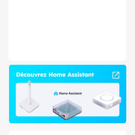
Wave+ à mesure de
consommation et contact
sec,...