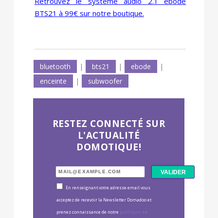
Retrouvez le système audio 2.1 ebode
BTS21 à 99€ sur notre boutique.
bluetooth
|
bts21
|
ebode
|
enceinte
|
subwoofer
RESTEZ CONNECTÉ SUR
L'ACTUALITÉ
DOMOTIQUE!
En renseignant votre adresse email vous
acceptez de recevoir la Newsletter Domadoo et
prenez connaissance de notre
politique de