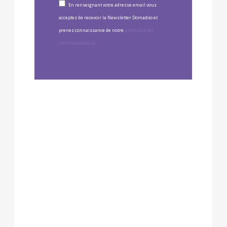
En renseignant votre adresse email vous
acceptez de recevoir la Newsletter Domadoo et
prenez connaissance de notre
politique de
confidentialité
.