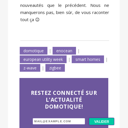
nouveautés que le précédent. Nous ne
manquerons pas, bien sûr, de vous raconter
tout ça 😉
domotique
|
enocean
|
european utility week
|
smart homes
|
z-wave
|
zigbee
RESTEZ CONNECTÉ SUR
L'ACTUALITÉ
DOMOTIQUE!