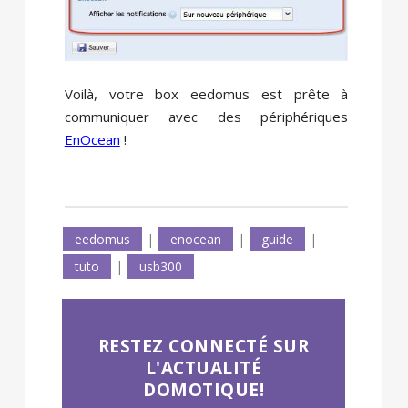
Voilà, votre box eedomus est prête à
communiquer avec des périphériques
EnOcean
!
eedomus
|
enocean
|
guide
|
tuto
|
usb300
RESTEZ CONNECTÉ SUR
L'ACTUALITÉ
DOMOTIQUE!