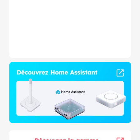
Wave+ à mesure de
consommation et contact
sec,...