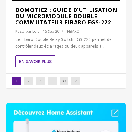
DOMOTICZ : GUIDE D’UTILISATION
DU MICROMODULE DOUBLE
COMMUTATEUR FIBARO FGS-222
Posté par
Loïc
|
15 Sep 2017
|
FIBARO
Le Fibaro Double Relay Switch FGS-222 permet de
contrôler deux éclairages ou deux appareils à...
EN SAVOIR PLUS
1
2
3
…
37