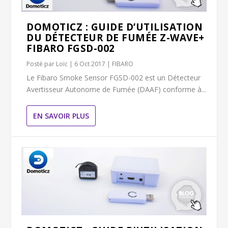
DOMOTICZ : GUIDE D’UTILISATION
DU DÉTECTEUR DE FUMÉE Z-WAVE+
FIBARO FGSD-002
Posté par
Loïc
|
6 Oct 2017
|
FIBARO
Le Fibaro Smoke Sensor FGSD-002 est un Détecteur
Avertisseur Autonome de Fumée (DAAF) conforme à...
EN SAVOIR PLUS