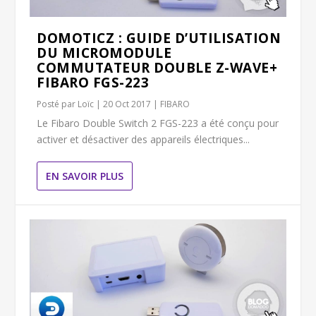
DOMOTICZ : GUIDE D’UTILISATION
DU MICROMODULE
COMMUTATEUR DOUBLE Z-WAVE+
FIBARO FGS-223
Posté par
Loïc
|
20 Oct 2017
|
FIBARO
Le Fibaro Double Switch 2 FGS-223 a été conçu pour
activer et désactiver des appareils électriques...
EN SAVOIR PLUS