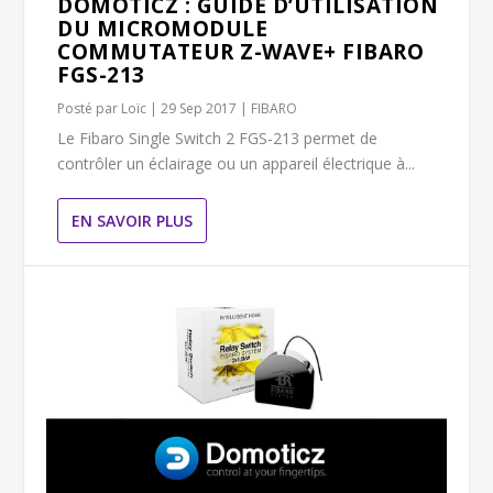
DOMOTICZ : GUIDE D’UTILISATION
DU MICROMODULE
COMMUTATEUR Z-WAVE+ FIBARO
FGS-213
Posté par
Loïc
|
29 Sep 2017
|
FIBARO
Le Fibaro Single Switch 2 FGS-213 permet de
contrôler un éclairage ou un appareil électrique à...
EN SAVOIR PLUS