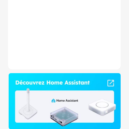
Le Shelly Wave 1 PM Mini LR
est un micromodule Z-
Wave+ à mesure de
consommation et contact
sec,...