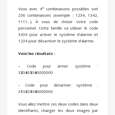
Vous avec 4⁴ combinaisons possibles soit
256 combinaisons (exemple : 1234, 1342,
1111…). À vous de choisir votre code
personnel. Cette famille va utiliser le code
3434 pour activer le système d’alarme et
1234 pour désactiver le système d’alarme.
Voici les résultats :
– Code pour armer système :
3
3
3
4
3
3
3
4
0000000
– Code pour désarmer système :
3
1
3
2
3
3
3
4
0000000
Vous allez mettre ces deux codes dans deux
identifiants, changer les deux images par