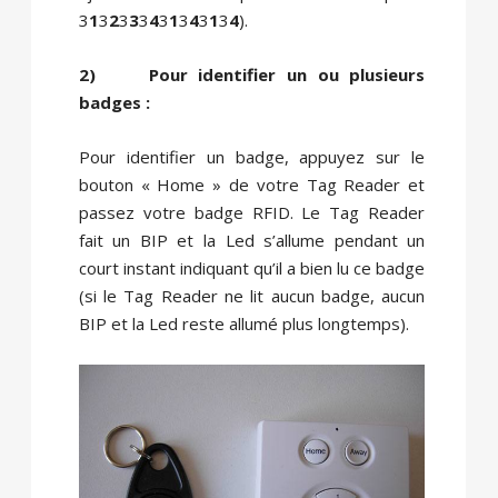
3
1
3
2
3
3
3
4
3
1
3
4
3
1
3
4
).
2)
Pour identifier un ou plusieurs
badges :
Pour identifier un badge, appuyez sur le
bouton « Home » de votre Tag Reader et
passez votre badge RFID. Le Tag Reader
fait un BIP et la Led s’allume pendant un
court instant indiquant qu’il a bien lu ce badge
(si le Tag Reader ne lit aucun badge, aucun
BIP et la Led reste allumé plus longtemps).