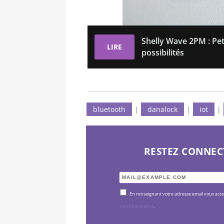
Shelly Wave 2PM : Pe
LIRE
possibilités
bluetooth
|
danalock
|
iot
|
RESTEZ CONNEC
En renseignant votre adresse email vous acc
confidentialité
.