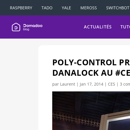
RASPBERRY
TADO
YALE
MEROSS
SWITCHBOT
ACTUALITÉS
TUT
POLY-CONTROL PR
DANALOCK AU #CE
par
Laurent
|
Jan 17, 2014
|
CES
|
3 co