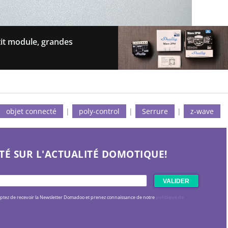
tit module, grandes
objet connecté
|
poly-control
|
Serrure
|
z-wave
TÉ SUR L'ACTUALITÉ DOMOTIQUE!
eptez de recevoir la Newsletter Domadoo et prenez connaissance de notre
politique de