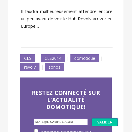
Il faudra malheureusement attendre encore
un peu avant de voir le Hub Revolv arriver en
Europe…
CES
|
CES2014
|
domotique
|
revolv
|
sonos
RESTEZ CONNECTÉ SUR
L'ACTUALITÉ
DOMOTIQUE!
En renseignant votre adresse email vous