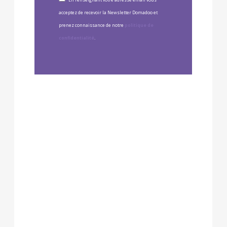
acceptez de recevoir la Newsletter Domadoo et
prenez connaissance de notre
politique de
confidentialité
.