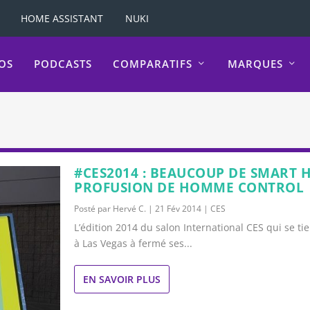
HOME ASSISTANT
NUKI
OS
PODCASTS
COMPARATIFS
MARQUES
#CES2014 : BEAUCOUP DE SMART 
PROFUSION DE HOMME CONTROL
Posté par
Hervé C.
|
21 Fév 2014
|
CES
L’édition 2014 du salon International CES qui se tie
à Las Vegas à fermé ses...
EN SAVOIR PLUS