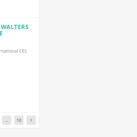
K WALTERS
E
rnational CES
…
10