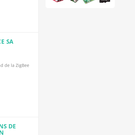
E SA
nd de la ZigBee
ONS DE
GN