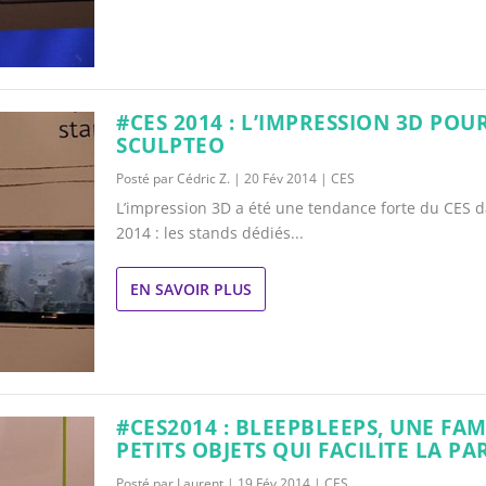
#CES 2014 : L’IMPRESSION 3D POU
SCULPTEO
Posté par
Cédric Z.
|
20 Fév 2014
|
CES
L’impression 3D a été une tendance forte du CES d
2014 : les stands dédiés...
EN SAVOIR PLUS
#CES2014 : BLEEPBLEEPS, UNE FAM
PETITS OBJETS QUI FACILITE LA P
Posté par
Laurent
|
19 Fév 2014
|
CES