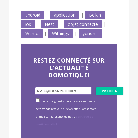
android
|
application
|
Belkin
|
ios
|
Nest
|
objet connecté
|
Wemo
|
Withings
|
yonomi
RESTEZ CONNECTÉ SUR
L'ACTUALITÉ
DOMOTIQUE!
En renseignant votre adresse email vous
acceptez de recevoir la Newsletter Domadoo et
prenez connaissance de notre
politique de
confidentialité
.