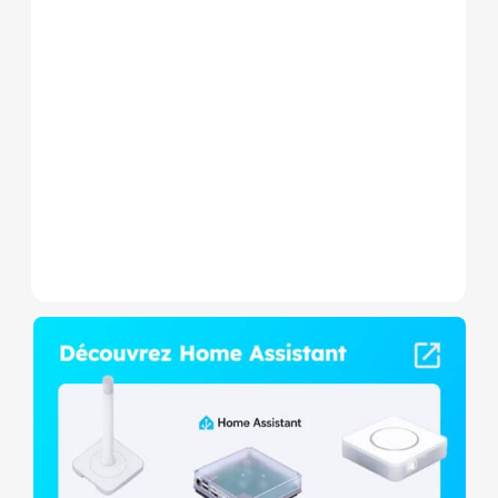
Le Shelly Wave 1 PM Mini LR
est un micromodule Z-
Wave+ à mesure de
consommation et contact
sec,...