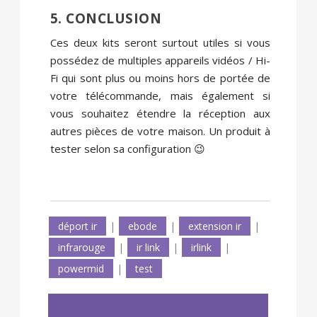
5. CONCLUSION
Ces deux kits seront surtout utiles si vous
possédez de multiples appareils vidéos / Hi-
Fi qui sont plus ou moins hors de portée de
votre télécommande, mais également si
vous souhaitez étendre la réception aux
autres pièces de votre maison. Un produit à
tester selon sa configuration 😉
déport ir
|
ebode
|
extension ir
|
infrarouge
|
ir link
|
irlink
|
powermid
|
test