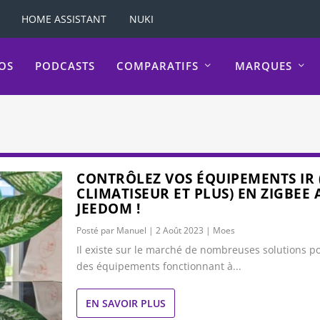
HOME ASSISTANT
NUKI
OS
PODCASTS
COMPARATIFS
MARQUES
CONTRÔLEZ VOS ÉQUIPEMENTS IR (
CLIMATISEUR ET PLUS) EN ZIGBEE 
JEEDOM !
Posté par
Manuel
|
2 Août 2023
|
Moes
Il existe sur le marché de nombreuses solutions p
des équipements fonctionnant à...
EN SAVOIR PLUS