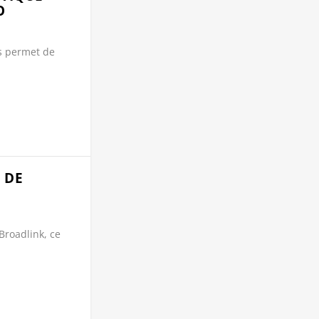
O
s permet de
 DE
roadlink, ce