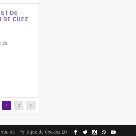
 ET DE
 DE CHEZ
ries,
1
2
ntialité
Politique de Cookies EU