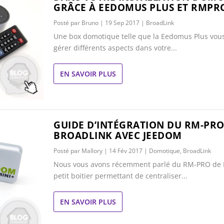
GRÂCE À EEDOMUS PLUS ET RMPR
Posté par
Bruno
|
19 Sep 2017
|
BroadLink
Une box domotique telle que la Eedomus Plus vou
gérer différents aspects dans votre...
EN SAVOIR PLUS
GUIDE D’INTÉGRATION DU RM-PRO
BROADLINK AVEC JEEDOM
Posté par
Mallory
|
14 Fév 2017
|
Domotique
,
BroadLink
Nous vous avons récemment parlé du RM-PRO de B
petit boitier permettant de centraliser...
EN SAVOIR PLUS