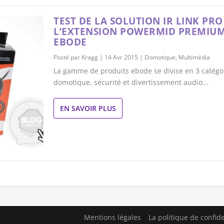
TEST DE LA SOLUTION IR LINK PRO
L’EXTENSION POWERMID PREMIUM
EBODE
Posté par
Kragg
|
14 Avr 2015
|
Domotique
,
Multimédia
La gamme de produits ebode se divise en 3 catégo
domotique, sécurité et divertissement audio...
EN SAVOIR PLUS
Mentions légales
La politique de confide