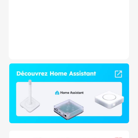
Wave+ à mesure de
consommation et contact
sec,...