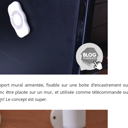
pport mural aimentée, fixable sur une boite d’encastrement o
onc être placée sur un mur, et utilisée comme télécommande o
! Le concept est super.