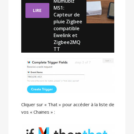
Mumubiz
MS1:
LIRE
Capteur de
pluie Zigbee
compatible
Ewelink et
Zigbee2MQ
TT
Cliquer sur « That » pour accéder à la liste de
vos « Chaines » :