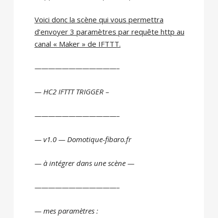
Voici donc la scène qui vous permettra
d’envoyer 3 paramètres par requête http au
canal « Maker » de IFTTT.
————————————–
— HC2 IFTTT TRIGGER –
————————————–
— v1.0 — Domotique-fibaro.fr
— à intégrer dans une scène —
————————————–
— mes paramètres :