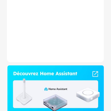
Par ces temps de fortes
chaleurs il devient nécessaire
de rafraichir son logement, le
nouveau...