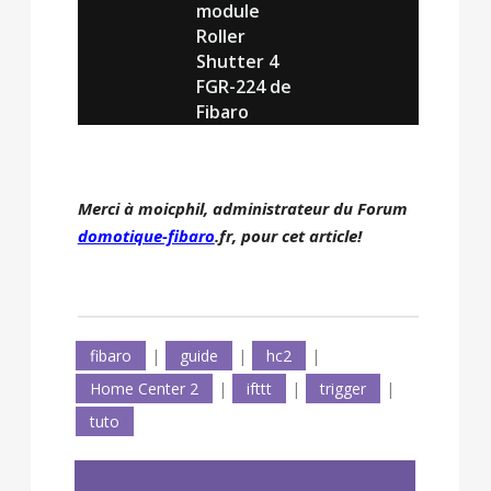
module
Roller
Shutter 4
FGR-224 de
Fibaro
Merci à moicphil, administrateur du Forum
domotique-fibaro
.fr, pour cet article!
fibaro
|
guide
|
hc2
|
Home Center 2
|
ifttt
|
trigger
|
tuto