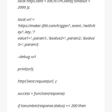
local httpClient = net.HTTPClient({ timeout =
2000 });
local url =
‘https://maker.ifttt.com/trigger/’..event..’/with/k
ey/’..key..’?
value1=’..param1..’&value2=’..param2..’&value
3=’..param3;
–debug url
print(url);
httpClient:request(url, {
success = function(response)
if tonumber(response.status) == 200 then