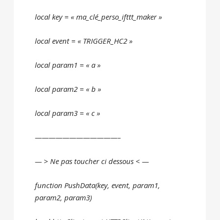
local key = « ma_clé_perso_ifttt_maker »
local event = « TRIGGER_HC2 »
local param1 = « a »
local param2 = « b »
local param3 = « c »
————————————–
— > Ne pas toucher ci dessous < —
function PushData(key, event, param1,
param2, param3)