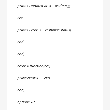
print(« Updated at » .. os.date());
else
print(« Error » .. response.status)
end
end,
error = function(err)
print(‘error = ‘ .. err)
end,
options = {