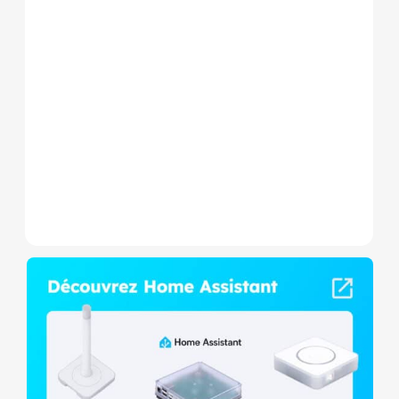
Le Shelly Wave 1 PM Mini LR
est un micromodule Z-
Wave+ à mesure de
consommation et contact
sec,...