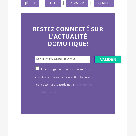
philio
|
tuto
|
z-wave
|
zipato
RESTEZ CONNECTÉ SUR
L'ACTUALITÉ
DOMOTIQUE!
En renseignant votre adresse email vous
acceptez de recevoir la Newsletter Domadoo et
prenez connaissance de notre
politique de
confidentialité
.