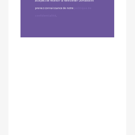
acceptez de recevoir la Newsletter Domadoo et
prenez connaissance de notre
politique de
confidentialité
.