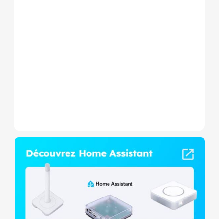
Le Shelly Wave 1 PM Mini LR
est un micromodule Z-
Wave+ à mesure de
consommation et contact
sec,...